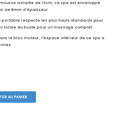
n mousse isolante de 13cm, ce spa est enveloppé
cuir de 8mm d’épaisseur.
 portable respecte les plus hauts standards pour
n totale du buste pour un massage complet.
dans le bloc moteur, l’espace intérieur de ce spa a
onnes.
TER AU PANIER