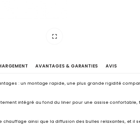
fullscreen
HARGEMENT
AVANTAGES & GARANTIES
AVIS
antages : un montage rapide, une plus grande rigidité compar
ctement intégré au fond du liner pour une assise confortable,
, le chauffage ainsi que la diffusion des bulles relaxantes, et