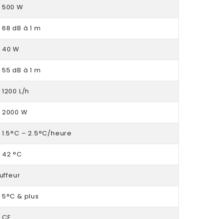
500 W
68 dB à 1 m
40 W
55 dB à 1 m
1200 L/h
2000 W
1.5°C – 2.5°C/heure
42 °C
uffeur
5°C & plus
CE