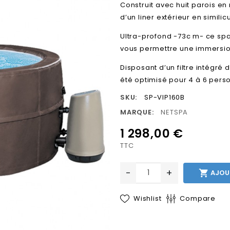
Construit avec huit parois e
d’un liner extérieur en simili
Ultra-profond -73c m- ce spa
vous permettre une immersio
Disposant d’un filtre intégré 
été optimisé pour 4 à 6 pers
SKU:
SP-VIP160B
MARQUE:
NETSPA
1 298,00 €
TTC
-
+

AJOU
Wishlist
Compare