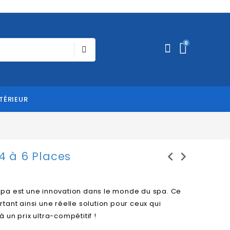
0
TÉRIEUR
chevron_left
chevron_right
4 à 6 Places
Spa est une innovation dans le monde du spa. Ce
tant ainsi une réelle solution pour ceux qui
 un prix ultra-compétitif !