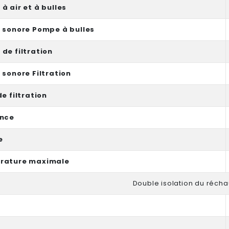
à air et à bulles
 sonore Pompe à bulles
de filtration
 sonore Filtration
e filtration
ance
e
rature maximale
Double isolation du récha