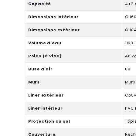
Capacité
4+2 
Dimensions intérieur
Ø 16
Dimensions extérieur
Ø 18
Volume d'eau
1100 
Poids (à vide)
46 k
Buse d'air
88
Murs
Murs
Liner extérieur
Couv
Liner intérieur
PVC 
Protection au sol
Tapis
Couverture
Réch