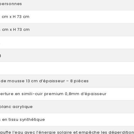
personnes
0 cm x H 73 cm
4 cm x H 73 cm
L
g
 de mousse 13 cm d’épaisseur – 8 pièces
erture en simili-cuir premium 0,8mm d’épaisseur
blanc acrylique
 en tissu synthétique
auffe l’eau avec l’énergie solaire et empêche les déperditio