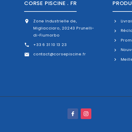
CORSE PISCINE . FR
PRODU
Z
one Industrielle de,
Livra

Migliacciaro, 20243 Prunelli-
Récl
di-Fiumorbo
Prom
+33 6 31 10 13 23

Nouve
contact@corsepiscine.fr

Meill