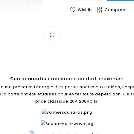
Wishlist
Compare
fullscreen
Consommation minimum, confort maximum
auna préserve l’énergie. Ses parois sont mieux isolées, l’es
de la porte ont été étudiées pour éviter toute déperdition. Ce
prise classique 20A 230Volts.