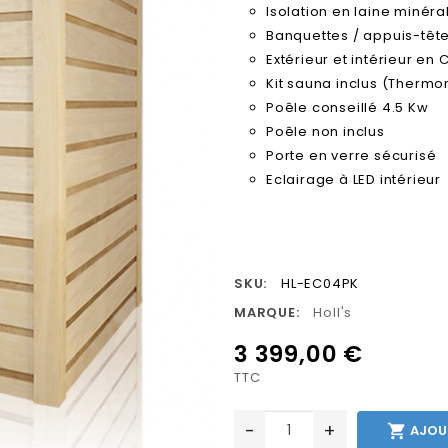
Isolation en laine minér
Banquettes / appuis-têt
Extérieur et intérieur en
Kit sauna inclus (Thermo
Poêle conseillé 4.5 Kw
Poêle non inclus
Porte en verre sécurisé
Eclairage à LED intérieur
SKU:
HL-EC04PK
MARQUE:
Holl's
3 399,00 €
TTC
-
+

AJOU