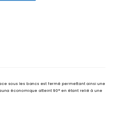
fullscreen
pace sous les bancs est fermé permettant ainsi une
 sauna économique atteint 90° en étant relié à une