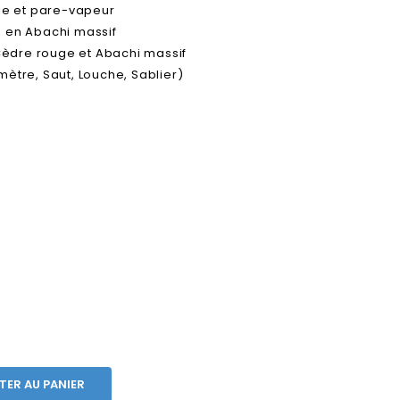
ale et pare-vapeur
e en Abachi massif
 Cèdre rouge et Abachi massif
mètre, Saut, Louche, Sablier)
TER AU PANIER