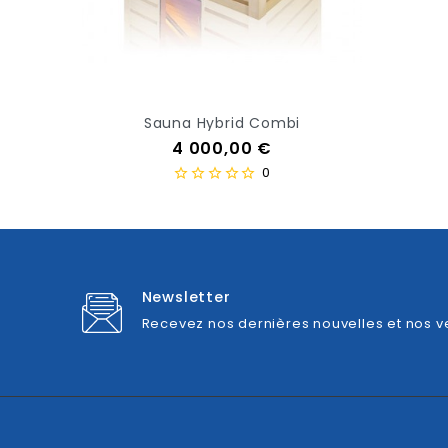
Sauna Hybrid Combi
Prix
4 000,00 €
0
Newsletter
Recevez nos dernières nouvelles et nos v