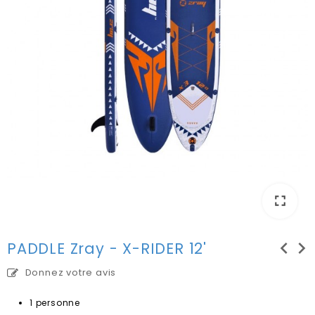
fullscreen
chevron_left
chevron_right
PADDLE Zray - X-RIDER 12'
Donnez votre avis
1 personne